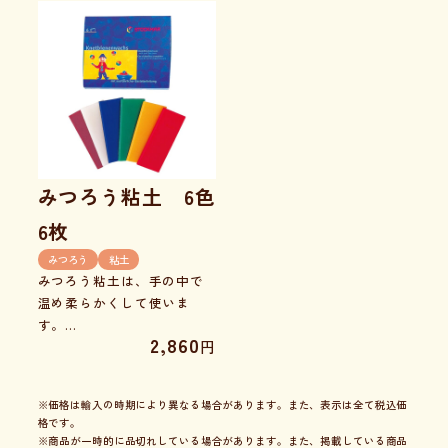
みつろう粘土 6色
6枚
みつろう
粘土
みつろう粘土は、手の中で
温め柔らかくして使いま
す。
2,860
円
自然の殺菌効果により衛生
的で、伸ばすと光を通すほ
ど薄くなり光沢感がきれい
※価格は輸入の時期により異なる場合があります。また、表示は全て税込価
です。
格です。
※商品が一時的に品切れしている場合があります。また、掲載している商品