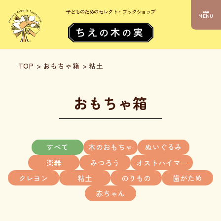
子どものためのセレクト・ブックショップ
MENU
TOP
>
おもちゃ箱
>
粘土
おもちゃ箱
すべて
木のおもちゃ
ぬいぐるみ
楽器
みつろう
オストハイマー
クレヨン
粘土
のりもの
歯がため
赤ちゃん