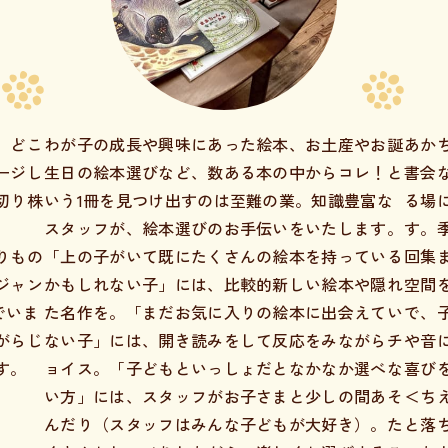
、どこ
わが子の成長や興味にあった絵本、お土産やお誕
あか
ージし
生日の絵本選びなど、数ある本の中からコレ！と
書会
切り株
いう1冊を見つけ出すのは至難の業。知識豊富な
る場
スタッフが、絵本選びのお手伝いをいたします。
す。
りもの
「上の子がいて既にたくさんの絵本を持っている
回集
ジャン
かもしれない子」には、比較的新しい絵本や隠れ
空間
でいま
た名作を。「まだお気に入りの絵本に出会えてい
で、
がらじ
ない子」には、開き読みをして反応をみながらチ
や音
す。
ョイス。「子どもといっしょだとなかなか選べな
喜び
い方」には、スタッフがお子さまと少しの間あそ
＜ち
んだり（スタッフはみんな子どもが大好き）。た
と落