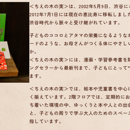
＜ちえの木の実＞は、2002年5月9日、渋谷
2012年7月1日には現在の恵比寿に移転しま
渋谷時代から脈々と受け継がれています。
子どものココロとアタマの栄養になるような
ードのような、お母さんがつくる体にやさし
か。
＜ちえの木の実＞には、漫画・学習参考書を
ングセラーから最新刊まで、子どもにとって
ます。
＜ちえの木の実＞では、絵本や児童書を中心
く揃えています。2階フロアでは、定期的に
ち着いた環境の中、ゆっくりと本や人との出
と、子どもの周りで学ぶ大人のためのスペー
指しています。