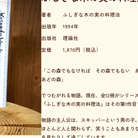
著者
ふしぎな木の実の料理法
出版年
1994年
出版社
理論社
定価
1,870
円（税込）
「この森でもなければ その森でもない 
あどの森」
でつむがれる物語。現在、全12冊がシリー
『ふしぎな木の実の料理法』はその第1作目
物語の主人公は、スキッパーという男の子
ほとんど人と関わらず、笑うこともあまり
を見たりして過ごしています。