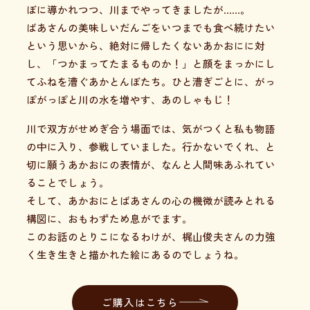
ぼに導かれつつ、川までやってきましたが……。
ばあさんの美味しいだんごをいつまでも食べ続けたい
という思いから、絶対に帰したくないあかおにに対
し、「つかまってたまるものか！」と顔をまっかにし
てふねを漕ぐあかとんぼたち。ひと漕ぎごとに、がっ
ぽがっぽと川の水を増やす、あのしゃもじ！
川で双方がせめぎ合う場面では、気がつくと私も物語
の中に入り、参戦していました。行かないでくれ、と
切に願うあかおにの表情が、なんと人間味あふれてい
ることでしょう。
そして、あかおにとばあさんの心の機微が読みとれる
構図に、おもわずため息がでます。
このお話のとりこになるわけが、梶山俊夫さんの力強
く生き生きと描かれた絵にあるのでしょうね。
ご購入はこちら