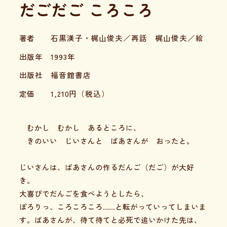
だごだご ころころ
著者
石黒渼子・梶山俊夫／再話 梶山俊夫／絵
出版年
1993年
出版社
福音館書店
定価
1,210
円（税込）
むかし むかし あるところに、
きのいい じいさんと ばあさんが おったと。
じいさんは、ばあさんの作るだんご（だご）が大好
き。
大喜びでだんごを食べようとしたら、
ぽろりっ、ころころころ……と転がっていってしまいま
す。ばあさんが、待て待てと必死で追いかけた先は、