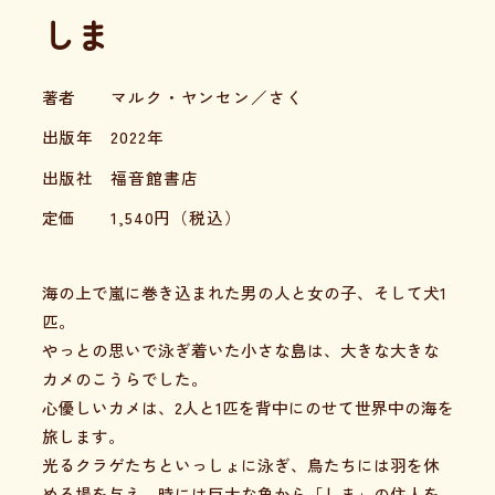
しま
著者
マルク・ヤンセン／さく
出版年
2022年
出版社
福音館書店
定価
1,540
円（税込）
海の上で嵐に巻き込まれた男の人と女の子、そして犬1
匹。
やっとの思いで泳ぎ着いた小さな島は、大きな大きな
カメのこうらでした。
心優しいカメは、2人と1匹を背中にのせて世界中の海を
旅します。
光るクラゲたちといっしょに泳ぎ、鳥たちには羽を休
める場を与え、時には巨大な魚から「しま」の住人を