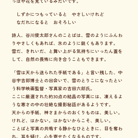
っぱや花を見ているみたいです。
しずかにつもっていると やさしいけれど
なだれになると おそろしい
詩人、谷川俊太郎さんのことばは、雪のようにふんわ
りやさしくもあれば、氷のように鋭くもあります。
雪だ、きれいだ、と舞い上がる気持ちにいったん蓋を
して、自然の畏怖に向き合うこともできます。
「雪は天から送られた手紙である」と言い残した、中
谷宇吉郎博士との出会いで、雪のとりこになったとい
う科学映画監督・写真家の吉田六郎氏。
ここに厳選された約30点の結晶の写真には、凍えるよ
うな寒さの中の壮絶な撮影秘話があるようです。
天からの手紙、神さまからのおくりものは、美しい。
けれど、はかない。はかないからこそ、美しい。
ことばと写真の共鳴する静かなひとときに、目を奪わ
れ、耳を傾け、心を寄せたくなるものです。