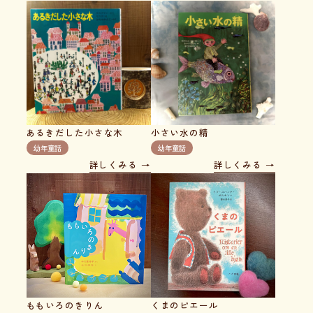
あるきだした小さな木
小さい水の精
幼年童話
幼年童話
詳しくみる
詳しくみる
ももいろのきりん
くまのピエール