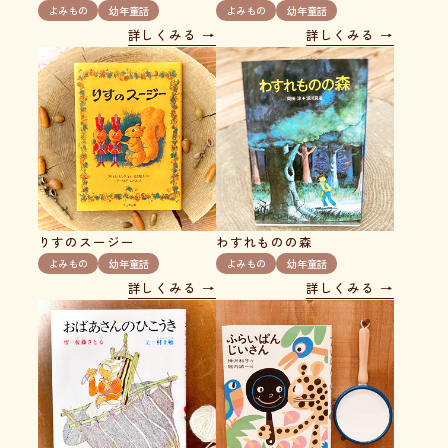
よみもの
幼年童話
よみもの
幼年童話
詳しくみる
詳しくみる
りすのスージー
わすれものの森
よみもの
幼年童話
よみもの
幼年童話
詳しくみる
詳しくみる