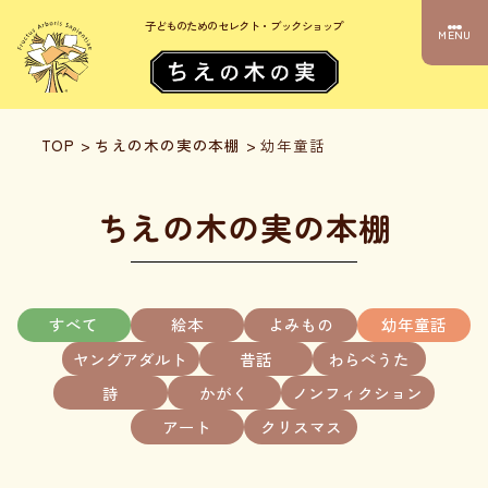
子どものためのセレクト・ブックショップ
MENU
TOP
>
ちえの木の実の本棚
>
幼年童話
ちえの木の実の本棚
すべて
絵本
よみもの
幼年童話
ヤングアダルト
昔話
わらべうた
詩
かがく
ノンフィクション
アート
クリスマス