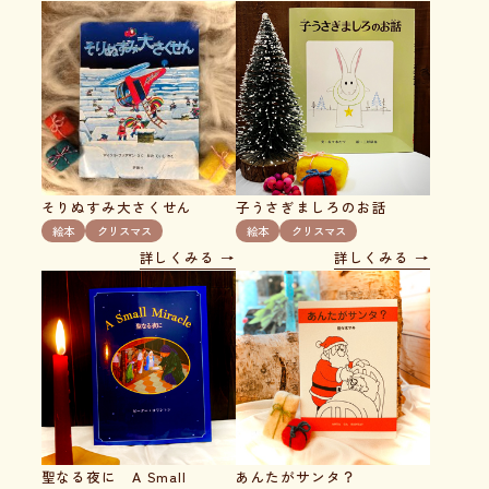
そりぬすみ大さくせん
子うさぎましろのお話
絵本
クリスマス
絵本
クリスマス
詳しくみる
詳しくみる
聖なる夜に A Small
あんたがサンタ？