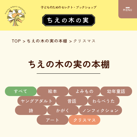
子どものためのセレクト・ブックショップ
MENU
TOP
>
ちえの木の実の本棚
>
クリスマス
ちえの木の実の本棚
すべて
絵本
よみもの
幼年童話
ヤングアダルト
昔話
わらべうた
詩
かがく
ノンフィクション
アート
クリスマス